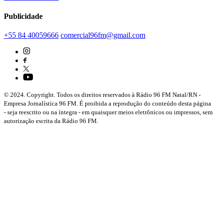
Publicidade
+55 84 40059666
comercial96fm@gmail.com
© 2024. Copyright. Todos os direitos reservados à Rádio 96 FM Natal/RN -
Empresa Jornalística 96 FM. É proibida a reprodução do conteúdo desta página
- seja reescrito ou na íntegra - em quaisquer meios eletrônicos ou impressos, sem
autorização escrita da Rádio 96 FM.