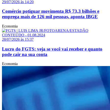
29/07/2026 às 14:20
Comércio potiguar movimenta R$ 73,3 bilhões e
emprega mais de 126 mil pessoas, aponta IBGE
Economia
28/07/2026 às 15:37
Lucro do FGTS: veja se você vai receber e quanto
pode cair na sua conta
Economia