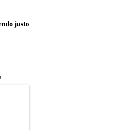
endo justo
a