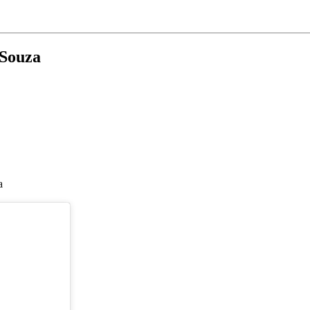
 Souza
a