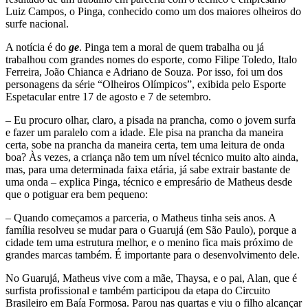
Luiz Campos, o Pinga, conhecido como um dos maiores olheiros do
surfe nacional.
A notícia é do
ge
. Pinga tem a moral de quem trabalha ou já
trabalhou com grandes nomes do esporte, como Filipe Toledo, Italo
Ferreira, João Chianca e Adriano de Souza. Por isso, foi um dos
personagens da série “Olheiros Olímpicos”, exibida pelo Esporte
Espetacular entre 17 de agosto e 7 de setembro.
– Eu procuro olhar, claro, a pisada na prancha, como o jovem surfa
e fazer um paralelo com a idade. Ele pisa na prancha da maneira
certa, sobe na prancha da maneira certa, tem uma leitura de onda
boa? Às vezes, a criança não tem um nível técnico muito alto ainda,
mas, para uma determinada faixa etária, já sabe extrair bastante de
uma onda – explica Pinga, técnico e empresário de Matheus desde
que o potiguar era bem pequeno:
– Quando começamos a parceria, o Matheus tinha seis anos. A
família resolveu se mudar para o Guarujá (em São Paulo), porque a
cidade tem uma estrutura melhor, e o menino fica mais próximo de
grandes marcas também. É importante para o desenvolvimento dele.
No Guarujá, Matheus vive com a mãe, Thaysa, e o pai, Alan, que é
surfista profissional e também participou da etapa do Circuito
Brasileiro em Baía Formosa. Parou nas quartas e viu o filho alcançar