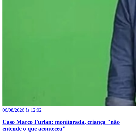
06/08/2026 às 12:02
Caso Marco Furlan: monitorada, criança "não
entende o que aconteceu"