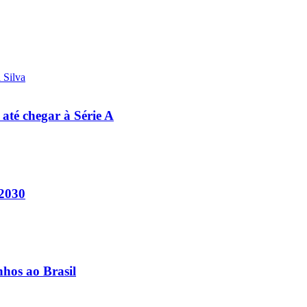
 até chegar à Série A
 2030
nhos ao Brasil