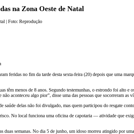
idas na Zona Oeste de Natal
a
am feridas no fim da tarde desta sexta-feira (20) depois que uma marq
uas têm menos de 8 anos. Segundo testemunhas, o estrondo foi alto e 
e não aconteceu algo pior”, disse uma das pessoas que socorreram as ví
de saúde delas não foi divulgado, mas quem participou do resgate con
co. No local funciona uma oficina de capotaria — atividade que exige u
s duas semanas. No dia 5 de junho, um idoso morreu atingido por uma 