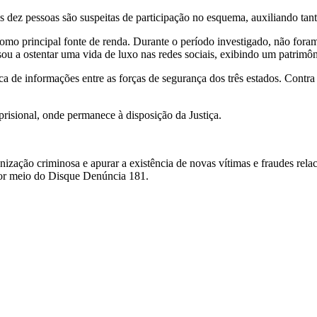
 dez pessoas são suspeitas de participação no esquema, auxiliando tan
omo principal fonte de renda. Durante o período investigado, não foram
sou a ostentar uma vida de luxo nas redes sociais, exibindo um patrimô
oca de informações entre as forças de segurança dos três estados. Contra
risional, onde permanece à disposição da Justiça.
anização criminosa e apurar a existência de novas vítimas e fraudes rel
por meio do Disque Denúncia 181.