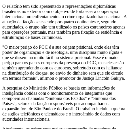
O relatório tem sido apresentado a representações diplomáticas
brasileiras no exterior com o objetivo de fortalecer a cooperação
internacional no enfrentamento ao crime organizado transnacional. A
atuação da facção se estende por quatro continentes e, segundo
autoridades, o grupo não tem utilizado os países estrangeiros apenas
para operações pontuais, mas também para fixação de residência e
estruturação de bases criminosas.
"O maior perigo do PCC é a sua origem prisional, onde eles têm
poder de organização e de ideologia, uma disciplina muito rígida e
que se dissemina muito fácil no sistema prisional. Esse é o maior
perigo para os países europeus da presença do PCC, mas eles estão
também aprendendo com os europeus, sobretudo com os italianos:
na distribuição de drogas, no envio do dinheiro sem que ele circule
em termos formais", afirmou o promotor de Justiça Lincoln Gakiya.
A pesquisa do Ministério Público se baseia em informações de
inteligência obtidas com o monitoramento de integrantes que
compõem as chamadas "Sintonia dos Estados" e "Sintonia dos
Países", setores da facção responsáveis por acompanhar sua
expansão fora de São Paulo e do Brasil. O trabalho incluiu a quebra
de sigilos telefônicos e telemáticos e o intercâmbio de dados com
autoridades internacionais.
Atualmente, os países com maior concentração de membros da