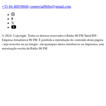
+55 84 40059666
comercial96fm@gmail.com
© 2024. Copyright. Todos os direitos reservados à Rádio 96 FM Natal/RN -
Empresa Jornalística 96 FM. É proibida a reprodução do conteúdo desta página
- seja reescrito ou na íntegra - em quaisquer meios eletrônicos ou impressos, sem
autorização escrita da Rádio 96 FM.