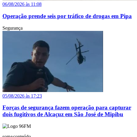
06/08/2026 às 11:08
Operação prende seis por tráfico de drogas em Pipa
Segurança
05/08/2026 às 17:23
Forças de segurança fazem operação para capturar
dois fugitivos de Alcaçuz em São José de Mipibu
som+conteúdo