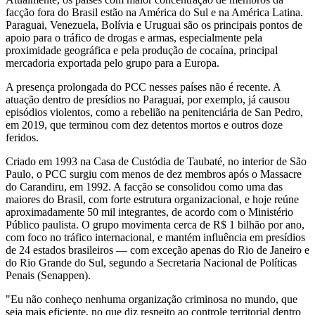
facção fora do Brasil estão na América do Sul e na América Latina.
Paraguai, Venezuela, Bolívia e Uruguai são os principais pontos de
apoio para o tráfico de drogas e armas, especialmente pela
proximidade geográfica e pela produção de cocaína, principal
mercadoria exportada pelo grupo para a Europa.
A presença prolongada do PCC nesses países não é recente. A
atuação dentro de presídios no Paraguai, por exemplo, já causou
episódios violentos, como a rebelião na penitenciária de San Pedro,
em 2019, que terminou com dez detentos mortos e outros doze
feridos.
Criado em 1993 na Casa de Custódia de Taubaté, no interior de São
Paulo, o PCC surgiu com menos de dez membros após o Massacre
do Carandiru, em 1992. A facção se consolidou como uma das
maiores do Brasil, com forte estrutura organizacional, e hoje reúne
aproximadamente 50 mil integrantes, de acordo com o Ministério
Público paulista. O grupo movimenta cerca de R$ 1 bilhão por ano,
com foco no tráfico internacional, e mantém influência em presídios
de 24 estados brasileiros — com exceção apenas do Rio de Janeiro e
do Rio Grande do Sul, segundo a Secretaria Nacional de Políticas
Penais (Senappen).
"Eu não conheço nenhuma organização criminosa no mundo, que
seja mais eficiente, no que diz respeito ao controle territorial dentro