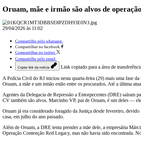
Oruam, mãe e irmão são alvos de operaçã
29/04/2026 às 11:02
Compartilhe pelo whatsapp
Compartilhar no facebook
Compartilhar no twitter
Compartilhe pelo email
Link copiado para a área de transferênci
Copiar link da notícia
A Polícia Civil do RJ iniciou nesta quarta-feira (29) mais uma fase 
Oruam, a mãe e um irmão estão entre os procurados. Até a última atu
Agentes da Delegacia de Repressão a Entorpecentes (DRE) saíram par
CV também são alvos. Marcinho VP, pai de Oruam, é um deles — ele 
Oruam já era considerado foragido da Justiça desde fevereiro, devido 
casa, em julho do ano passado.
Além de Oruam, a DRE tenta prender a mãe dele, a empresária Márc
Operação Contenção Red Legacy, mas não havia sido encontrada. No in