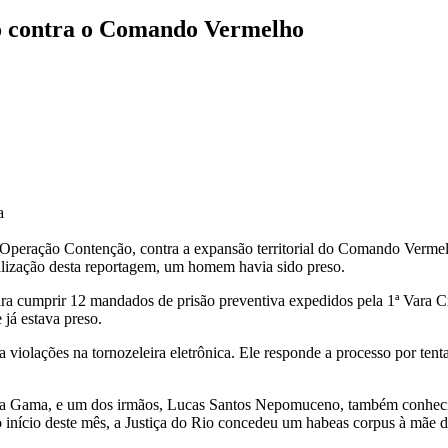
o contra o Comando Vermelho
a
da Operação Contenção, contra a expansão territorial do Comando Verme
alização desta reportagem, um homem havia sido preso.
a cumprir 12 mandados de prisão preventiva expedidos pela 1ª Vara C
já estava preso.
a violações na tornozeleira eletrônica. Ele responde a processo por ten
ia Gama, e um dos irmãos, Lucas Santos Nepomuceno, também conhecid
ício deste mês, a Justiça do Rio concedeu um habeas corpus à mãe do 