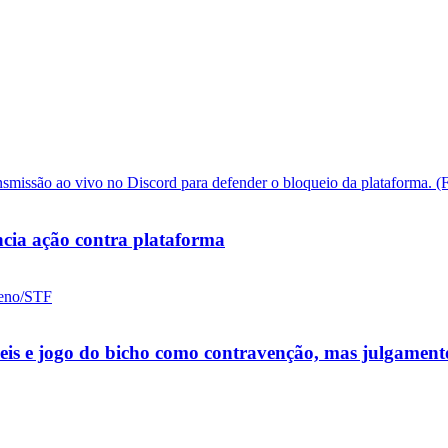
cia ação contra plataforma
ueis e jogo do bicho como contravenção, mas julgamen