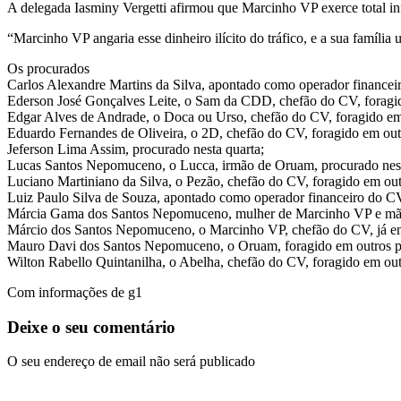
A delegada Iasminy Vergetti afirmou que Marcinho VP exerce total i
“Marcinho VP angaria esse dinheiro ilícito do tráfico, e a sua família
Os procurados
Carlos Alexandre Martins da Silva, apontado como operador financeir
Ederson José Gonçalves Leite, o Sam da CDD, chefão do CV, foragid
Edgar Alves de Andrade, o Doca ou Urso, chefão do CV, foragido em
Eduardo Fernandes de Oliveira, o 2D, chefão do CV, foragido em out
Jeferson Lima Assim, procurado nesta quarta;
Lucas Santos Nepomuceno, o Lucca, irmão de Oruam, procurado nest
Luciano Martiniano da Silva, o Pezão, chefão do CV, foragido em out
Luiz Paulo Silva de Souza, apontado como operador financeiro do CV
Márcia Gama dos Santos Nepomuceno, mulher de Marcinho VP e mãe 
Márcio dos Santos Nepomuceno, o Marcinho VP, chefão do CV, já en
Mauro Davi dos Santos Nepomuceno, o Oruam, foragido em outros p
Wilton Rabello Quintanilha, o Abelha, chefão do CV, foragido em out
Com informações de g1
Deixe o seu comentário
O seu endereço de email não será publicado