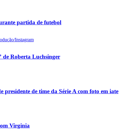
rante partida de futebol
 de Roberta Luchsinger
residente de time da Série A com foto em iate
 com Virginia