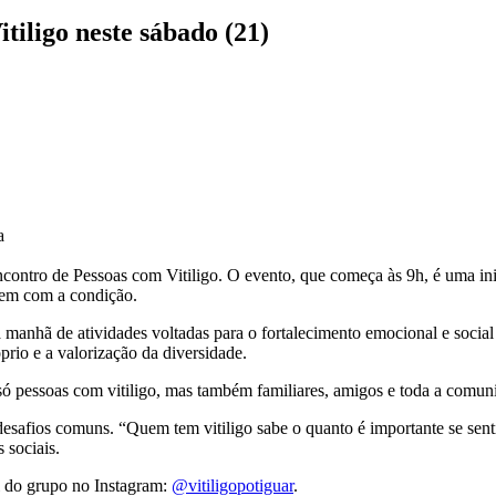
tiligo neste sábado (21)
a
ncontro de Pessoas com Vitiligo. O evento, que começa às 9h, é uma ini
vem com a condição.
 manhã de atividades voltadas para o fortalecimento emocional e social
rio e a valorização da diversidade.
 só pessoas com vitiligo, mas também familiares, amigos e toda a comun
e desafios comuns. “Quem tem vitiligo sabe o quanto é importante se se
 sociais.
al do grupo no Instagram:
@vitiligopotiguar
.