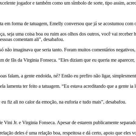
elente jogador e também como um símbolo de sorte, tipo assim, acredi
ta em forma de tatuagem, Emelly conversou que já se acostumou com o
, seja uma coisa boa ou ruim aos olhos dos outros, você vai receber hat
pessoas comentam ali”, desabafou.
 só não imaginava que seria tanto. Foram muitos comentários negativos, 
eram de fãs da Virginia Fonseca. “Eles diziam que eu queria me aparece
soas falam, a gente endoida, né? Então eu prefiro não ligar, simplesmen
la lamenta ter feito a tatuagem. “Eu estava acreditando que a gente i
eu fiz ali no calor da emoção, na euforia e tudo mais”, desabafou.
e Vini Jr. e Virginia Fonseca. Apesar de estarem publicamente separado
relação deles é uma relação boa, respeitosa e dá certo, apoio que eles v