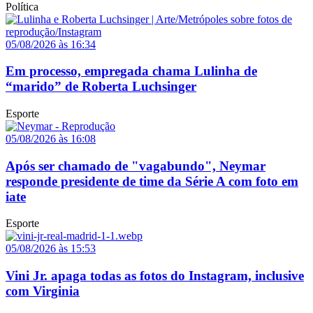
Política
05/08/2026 às 16:34
Em processo, empregada chama Lulinha de
“marido” de Roberta Luchsinger
Esporte
05/08/2026 às 16:08
Após ser chamado de "vagabundo", Neymar
responde presidente de time da Série A com foto em
iate
Esporte
05/08/2026 às 15:53
Vini Jr. apaga todas as fotos do Instagram, inclusive
com Virginia