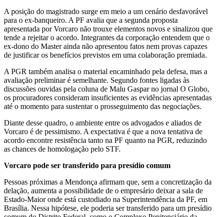
A posição do magistrado surge em meio a um cenário desfavorável
para o ex-banqueiro. A PF avalia que a segunda proposta
apresentada por Vorcaro não trouxe elementos novos e sinalizou que
tende a rejeitar o acordo. Integrantes da corporação entendem que o
ex-dono do Master ainda não apresentou fatos nem provas capazes
de justificar os benefícios previstos em uma colaboração premiada.
A PGR também analisa o material encaminhado pela defesa, mas a
avaliação preliminar é semelhante. Segundo fontes ligadas às
discussões ouvidas pela coluna de Malu Gaspar no jornal O Globo,
os procuradores consideram insuficientes as evidências apresentadas
até o momento para sustentar o prosseguimento das negociações.
Diante desse quadro, o ambiente entre os advogados e aliados de
Vorcaro é de pessimismo. A expectativa é que a nova tentativa de
acordo encontre resistência tanto na PF quanto na PGR, reduzindo
as chances de homologação pelo STF.
Vorcaro pode ser transferido para presídio comum
Pessoas próximas a Mendonça afirmam que, sem a concretização da
delação, aumenta a possibilidade de o empresário deixar a sala de
Estado-Maior onde está custodiado na Superintendência da PF, em
Brasília. Nessa hipótese, ele poderia ser transferido para um presídio
comum do Distrito Federal, como o Complexo Penitenciário da