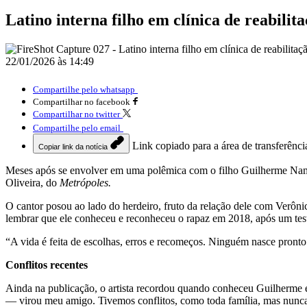
Latino interna filho em clínica de reabilit
22/01/2026 às 14:49
Compartilhe pelo whatsapp
Compartilhar no facebook
Compartilhar no twitter
Compartilhe pelo email
Link copiado para a área de transferênci
Copiar link da notícia
Meses após se envolver em uma polêmica com o filho Guilherme Namen
Oliveira, do
Metrópoles.
O cantor posou ao lado do herdeiro, fruto da relação dele com Verônica
lembrar que ele conheceu e reconheceu o rapaz em 2018, após um tes
“A vida é feita de escolhas, erros e recomeços. Ninguém nasce pront
Conflitos recentes
Ainda na publicação, o artista recordou quando conheceu Guilherme e 
— virou meu amigo. Tivemos conflitos, como toda família, mas nunca d