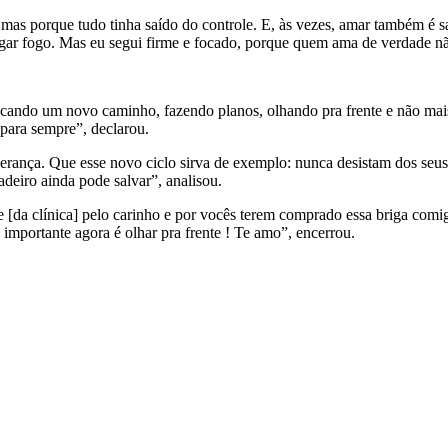
 mas porque tudo tinha saído do controle. E, às vezes, amar também é 
pegar fogo. Mas eu segui firme e focado, porque quem ama de verdade 
uscando um novo caminho, fazendo planos, olhando pra frente e não mai
 para sempre”, declarou.
sperança. Que esse novo ciclo sirva de exemplo: nunca desistam dos seu
deiro ainda pode salvar”, analisou.
 [da clínica] pelo carinho e por vocês terem comprado essa briga comi
importante agora é olhar pra frente ! Te amo”, encerrou.