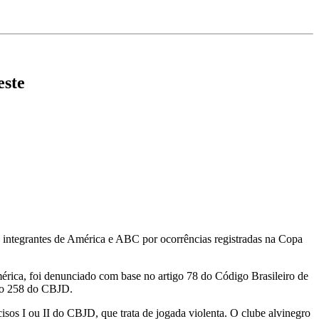
este
 integrantes de
América
e
ABC
por ocorrências registradas na Copa
érica, foi denunciado com base no artigo 78 do Código Brasileiro de
igo 258 do CBJD.
isos I ou II do CBJD, que trata de jogada violenta. O clube alvinegro