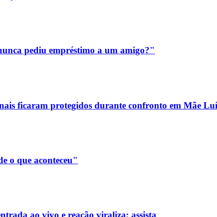
m nunca pediu empréstimo a um amigo?"
sionais ficaram protegidos durante confronto em Mãe Lu
de o que aconteceu"
rada ao vivo e reação viraliza; assista