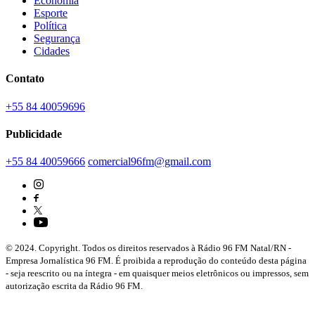
Economia
Esporte
Política
Segurança
Cidades
Contato
+55 84 40059696
Publicidade
+55 84 40059666
comercial96fm@gmail.com
© 2024. Copyright. Todos os direitos reservados à Rádio 96 FM Natal/RN -
Empresa Jornalística 96 FM. É proibida a reprodução do conteúdo desta página
- seja reescrito ou na íntegra - em quaisquer meios eletrônicos ou impressos, sem
autorização escrita da Rádio 96 FM.