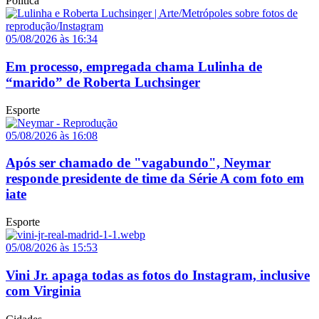
Política
05/08/2026 às 16:34
Em processo, empregada chama Lulinha de
“marido” de Roberta Luchsinger
Esporte
05/08/2026 às 16:08
Após ser chamado de "vagabundo", Neymar
responde presidente de time da Série A com foto em
iate
Esporte
05/08/2026 às 15:53
Vini Jr. apaga todas as fotos do Instagram, inclusive
com Virginia