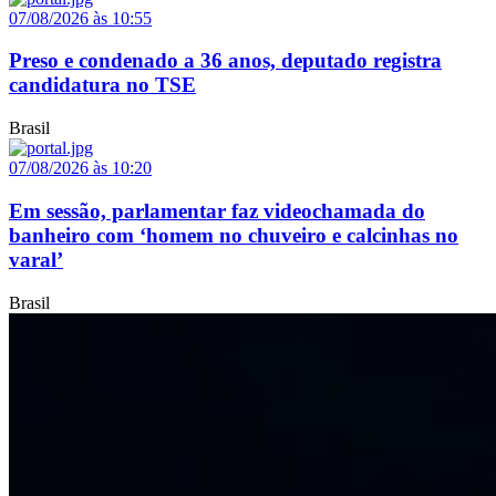
07/08/2026 às 10:55
Preso e condenado a 36 anos, deputado registra
candidatura no TSE
Brasil
07/08/2026 às 10:20
Em sessão, parlamentar faz videochamada do
banheiro com ‘homem no chuveiro e calcinhas no
varal’
Brasil