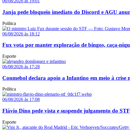
06/08/2026 às 19:01
Janja pede bloqueio imediato do Discord e AGU anun
Política
06/08/2026 às 18:12
Fux vota por manter exploração de bingos, caça-níq
Esporte
06/08/2026 às 17:28
Conmebol declara apoio a Infantino em meio à crise n
Política
06/08/2026 às 17:08
Flávio Dino pede vista e suspende julgamento do STF
Esporte