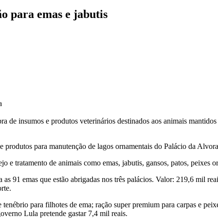
o para emas e jabutis
a
ra de insumos e produtos veterinários destinados aos animais mantidos n
 e produtos para manutenção de lagos ornamentais do Palácio da Alvora
o e tratamento de animais como emas, jabutis, gansos, patos, peixes or
a as 91 emas que estão abrigadas nos três palácios. Valor: 219,6 mil re
rte.
 tenébrio para filhotes de ema; ração super premium para carpas e peix
governo Lula pretende gastar 7,4 mil reais.