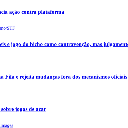
cia ação contra plataforma
ueis e jogo do bicho como contravenção, mas julgamen
a Fifa e rejeita mudanças fora dos mecanismos oficiais
 sobre jogos de azar