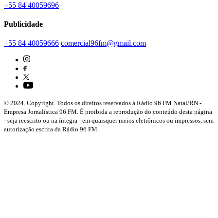
+55 84 40059696
Publicidade
+55 84 40059666
comercial96fm@gmail.com
© 2024. Copyright. Todos os direitos reservados à Rádio 96 FM Natal/RN -
Empresa Jornalística 96 FM. É proibida a reprodução do conteúdo desta página
- seja reescrito ou na íntegra - em quaisquer meios eletrônicos ou impressos, sem
autorização escrita da Rádio 96 FM.