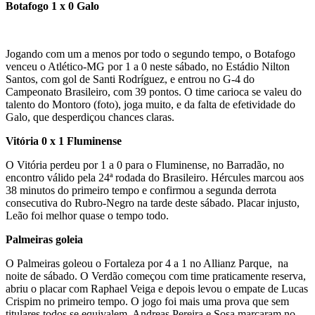
Botafogo 1 x 0 Galo
Jogando com um a menos por todo o segundo tempo, o Botafogo
venceu o Atlético-MG por 1 a 0 neste sábado, no Estádio Nilton
Santos, com gol de Santi Rodríguez, e entrou no G-4 do
Campeonato Brasileiro, com 39 pontos. O time carioca se valeu do
talento do Montoro (foto), joga muito, e da falta de efetividade do
Galo, que desperdiçou chances claras.
Vitória 0 x 1 Fluminense
O Vitória perdeu por 1 a 0 para o Fluminense, no Barradão, no
encontro válido pela 24ª rodada do Brasileiro. Hércules marcou aos
38 minutos do primeiro tempo e confirmou a segunda derrota
consecutiva do Rubro-Negro na tarde deste sábado. Placar injusto,
Leão foi melhor quase o tempo todo.
Palmeiras goleia
O Palmeiras goleou o Fortaleza por 4 a 1 no Allianz Parque, na
noite de sábado. O Verdão começou com time praticamente reserva,
abriu o placar com Raphael Veiga e depois levou o empate de Lucas
Crispim no primeiro tempo. O jogo foi mais uma prova que sem
titulares todos se equivalem. Andreas Pereira e Sosa marcaram no