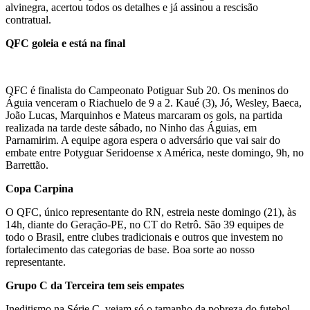
alvinegra, acertou todos os detalhes e já assinou a rescisão
contratual.
QFC goleia e está na final
QFC é finalista do Campeonato Potiguar Sub 20. Os meninos do
Águia venceram o Riachuelo de 9 a 2. Kaué (3), Jó, Wesley, Baeca,
João Lucas, Marquinhos e Mateus marcaram os gols, na partida
realizada na tarde deste sábado, no Ninho das Águias, em
Parnamirim. A equipe agora espera o adversário que vai sair do
embate entre Potyguar Seridoense x América, neste domingo, 9h, no
Barrettão.
Copa Carpina
O QFC, único representante do RN, estreia neste domingo (21), às
14h, diante do Geração-PE, no CT do Retrô. São 39 equipes de
todo o Brasil, entre clubes tradicionais e outros que investem no
fortalecimento das categorias de base. Boa sorte ao nosso
representante.
Grupo C da Terceira tem seis empates
Ineditismo na Série C, vejam só o tamanho da pobreza do futebol,