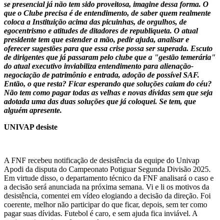
se presencial já não tem sido proveitosa, imagine dessa forma. O
que o Clube precisa é de entendimento, de saber quem realmente
coloca a Instituição acima das picuinhas, de orgulhos, de
egocentrismo e atitudes de ditadores de republiqueta. O atual
presidente tem que estender a mão, pedir ajuda, analisar e
oferecer sugestões para que essa crise possa ser superada. Escuto
de dirigentes que já passaram pelo clube que a "gestão temerária"
do atual executivo inviabiliza entendimento para alienação-
negociação de patrimônio e entrada, adoção de possível SAF.
Então, o que resta? Ficar esperando que soluções caiam do céu?
Não tem como pagar todas as velhas e novas dívidas sem que seja
adotada uma das duas soluções que já coloquei. Se tem, que
alguém apresente.
UNIVAP desiste
A FNF recebeu notificação de desistência da equipe do Univap
Apodi da disputa do Campeonato Potiguar Segunda Divisão 2025.
Em virtude disso, o departamento técnico da FNF analisará o caso e
a decisão será anunciada na próxima semana. Vi e li os motivos da
desistência, comentei em vídeo elogiando a decisão da direção. Foi
coerente, melhor não participar do que ficar, depois, sem ter como
pagar suas dívidas. Futebol é caro, e sem ajuda fica inviável. A