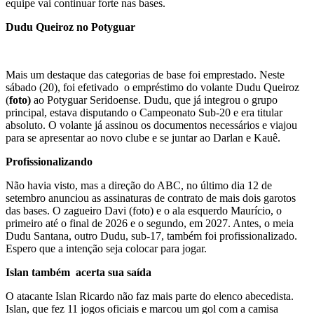
equipe vai continuar forte nas bases.
Dudu Queiroz no Potyguar
Mais um destaque das categorias de base foi emprestado. Neste
sábado (20), foi efetivado o empréstimo do volante Dudu Queiroz
(
foto)
ao Potyguar Seridoense. Dudu, que já integrou o grupo
principal, estava disputando o Campeonato Sub-20 e era titular
absoluto. O volante já assinou os documentos necessários e viajou
para se apresentar ao novo clube e se juntar ao Darlan e Kauê.
Profissionalizando
Não havia visto, mas a direção do ABC, no último dia 12 de
setembro anunciou as assinaturas de contrato de mais dois garotos
das bases. O zagueiro Davi (foto) e o ala esquerdo Maurício, o
primeiro até o final de 2026 e o segundo, em 2027. Antes, o meia
Dudu Santana, outro Dudu, sub-17, também foi profissionalizado.
Espero que a intenção seja colocar para jogar.
Islan também acerta sua saída
O atacante Islan Ricardo não faz mais parte do elenco abecedista.
Islan, que fez 11 jogos oficiais e marcou um gol com a camisa