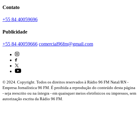
Contato
+55 84 40059696
Publicidade
+55 84 40059666
comercial96fm@gmail.com
© 2024. Copyright. Todos os direitos reservados à Rádio 96 FM Natal/RN -
Empresa Jornalística 96 FM. É proibida a reprodução do conteúdo desta página
- seja reescrito ou na íntegra - em quaisquer meios eletrônicos ou impressos, sem
autorização escrita da Rádio 96 FM.