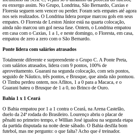
eu enxergo assim. No Grupo, Londrina, São Bernardo, Caxias e
Floresta seguem sem vencer ou perder. Foram seis empates até agora
nos seis realizados. O Londrina lidera porque marcou gols em seus
empates. O Floresta de Leston Júnior está na quarta colocação,
ainda não marcou um gol nessa fase. Ontem, o Londrina empatou
em casa com o Caxias, 1 a 1, e neste domingo, o Floresta, em casa,
empatou de zero a zero com o São Bernardo.
Ponte lidera com salários atrasados
Totalmente diferente e surpreendente o Grupo C. A Ponte Preta,
com salários atrasados, lidera com 9 pontos, 100% de
aproveitamento. Guarani na segunda colocação, com seis pontos,
seguido de Náutico, três pontos, e Brusque, que ainda não pontuou.
O Timbu perdeu ontem, nos Aflitos, 1 a 0 para a Macaca, e o
Guarani bateu o Brusque de 1 a 0, no Brinco de Ouro.
Bahia 1 x 1 Ceará
O Bahia empatou por 1 a 1 contra o Ceará, na Arena Castelão,
duelo da 24ª rodada do Brasileiro. Lourenço abriu o placar de
pênalti no primeiro tempo, e Willian José igualou na segunda etapa
da partida disputada na noite deste sábado. O Bahia desfila bom
futebol, mas me pergunto: o que falta? Acho que é treinador.