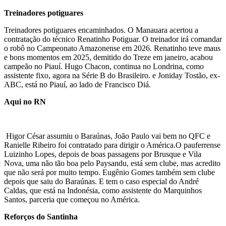
Treinadores potiguares
Treinadores potiguares encaminhados. O Manauara acertou a
contratação do técnico Renatinho Potiguar. O treinador irá comandar
o robô no Campeonato Amazonense em 2026. Renatinho teve maus
e bons momentos em 2025, demitido do Treze em janeiro, acabou
campeão no Piauí. Hugo Chacon, continua no Londrina, como
assistente fixo, agora na Série B do Brasileiro. e Joniday Tostão, ex-
ABC, está no Piauí, ao lado de Francisco Diá.
Aqui no RN
Higor César assumiu o Baraúnas, João Paulo vai bem no QFC e
Ranielle Ribeiro foi contratado para dirigir o América.O pauferrense
Luizinho Lopes, depois de boas passagens por Brusque e Vila
Nova, uma não tão boa pelo Paysandu, está sem clube, mas acredito
que não será por muito tempo. Eugênio Gomes também sem clube
depois que saiu do Baraúnas. E tem o caso especial do André
Caldas, que está na Indonésia, como assistente do Marquinhos
Santos, parceria que começou no América.
Reforços do Santinha