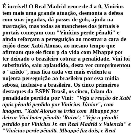
É incrível! O Real Madrid vence de 4 a 0, Vinícius
tem mais uma grande atuação, desmonta a defesa
com suas jogadas, dá passes de gols, ajuda na
marcação, mas todas as manchetes dos jornais e
portais começam com "Vinícius perde pênalti" e
ainda reforçam a perseguição ao mostrar a cara de
enjôo desse Xabi Alonso, ao mesmo tempo que
afirmam que ele ficou p da vida com Mbappé por
ter deixado o brasileiro cobrar a penalidade. Vini foi
substituído, saiu aplaudido, desta vez cumprimentou
o "azêdo", mas fica cada vez mais evidente a
nojenta perseguição ao brasileiro por essa mídia
sebosa, inclusive a brasileira.
Os cinco primeiros
destaques da ESPN Brasil, os cinco, falam da
penalidade perdida por Vini:
"Veja a reação de Xabi
após pênalti perdido por Vinícius Júnior", com
imagem. "Xabi Alonso se irrita com Mbappé por
deixar Vini bater pênalti: 'Raiva';
"Veja o pênalti
perdido por Vinícius Jr. em Real Madrid x Valencia" e
"Vinícius perde pênalti, Mbappé faz dois, e Real