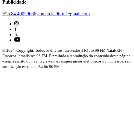
Publicidade
+55 84 40059666
comercial96fm@gmail.com
© 2024. Copyright. Todos os direitos reservados à Rádio 96 FM Natal/RN -
Empresa Jornalística 96 FM. É proibida a reprodução do conteúdo desta página
- seja reescrito ou na íntegra - em quaisquer meios eletrônicos ou impressos, sem
autorização escrita da Rádio 96 FM.