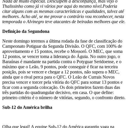
Nada de muito especial. Desculpem a desconfiança, mas vejo o
Thalissinho como já vi vários por aqui do mesmo nível.Poderia
citar alguns com as mesmas características e qualidades, talvez até
melhores. Acho até, se me provar o contrário vou reconhecer, nesta
temporada o Alvinegro teve atacantes de beiradas melhores que ele.
Definição da Segundona
Neste domingo teremos a última rodada da fase de classificação do
Campeonato Potiguar da Segunda Divisão. O QFC, com 100% de
aproveitamento e 15 pontos, recebe o Mossoró. O MEC, que soma
12 pontos, se vencer toma a liderança do Águia. No outro jogo, o
Baraúnas é mandante na partida contra o Potyguar Seridoense, e o
máximo que o Leão, 9 pontos, pode conseguir é ficar na terceira
posição, pois se vencer e chegar a 12 pontos, não supera o MEC,
ainda que o rival perca para o QFC. O Leão de Currais Novos
precisa vencer e torcer pela vitória do QFC para somar 13 pontos e
ficar com a segunda colocação. Os dois primeiros fazem duas das
três partidas do quadrangular decisivo, em casa. O que define:
primeiro critério é o número de vitórias, segundo, o confronto direto.
Sub-12 do América brilha
Olha que legal! A equipe Sub-12 do América garantiu vaga na