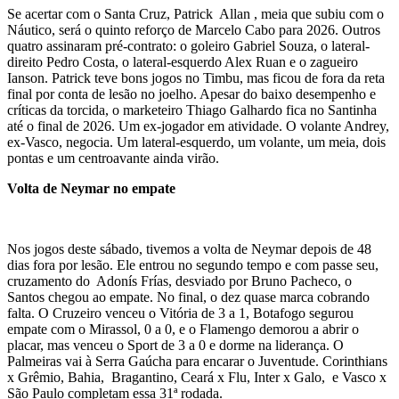
Se acertar com o Santa Cruz, Patrick Allan , meia que subiu com o
Náutico, será o quinto reforço de Marcelo Cabo para 2026. Outros
quatro assinaram pré-contrato: o goleiro Gabriel Souza, o lateral-
direito Pedro Costa, o lateral-esquerdo Alex Ruan e o zagueiro
Ianson. Patrick teve bons jogos no Timbu, mas ficou de fora da reta
final por conta de lesão no joelho. Apesar do baixo desempenho e
críticas da torcida, o marketeiro Thiago Galhardo fica no Santinha
até o final de 2026. Um ex-jogador em atividade. O volante Andrey,
ex-Vasco, negocia. Um lateral-esquerdo, um volante, um meia, dois
pontas e um centroavante ainda virão.
Volta de Neymar no empate
Nos jogos deste sábado, tivemos a volta de Neymar depois de 48
dias fora por lesão. Ele entrou no segundo tempo e com passe seu,
cruzamento do Adonís Frías, desviado por Bruno Pacheco, o
Santos chegou ao empate. No final, o dez quase marca cobrando
falta. O Cruzeiro venceu o Vitória de 3 a 1, Botafogo segurou
empate com o Mirassol, 0 a 0, e o Flamengo demorou a abrir o
placar, mas venceu o Sport de 3 a 0 e dorme na liderança. O
Palmeiras vai à Serra Gaúcha para encarar o Juventude. Corinthians
x Grêmio, Bahia, Bragantino, Ceará x Flu, Inter x Galo, e Vasco x
São Paulo completam essa 31ª rodada.