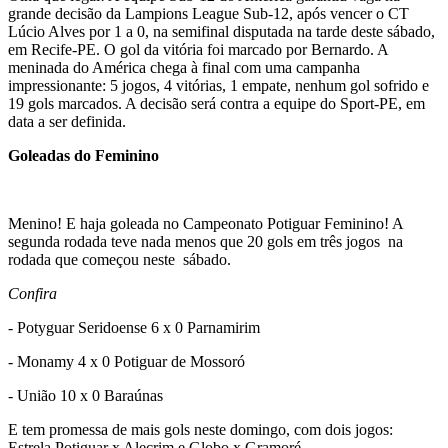
grande decisão da Lampions League Sub-12, após vencer o CT
Lúcio Alves por 1 a 0, na semifinal disputada na tarde deste sábado,
em Recife-PE. O gol da vitória foi marcado por Bernardo. A
meninada do América chega à final com uma campanha
impressionante: 5 jogos, 4 vitórias, 1 empate, nenhum gol sofrido e
19 gols marcados. A decisão será contra a equipe do Sport-PE, em
data a ser definida.
Goleadas do Feminino
Menino! E haja goleada no Campeonato Potiguar Feminino! A
segunda rodada teve nada menos que 20 gols em três jogos na
rodada que começou neste sábado.
Confira
- Potyguar Seridoense 6 x 0 Parnamirim
- Monamy 4 x 0 Potiguar de Mossoró
- União 10 x 0 Baraúnas
E tem promessa de mais gols neste domingo, com dois jogos:
Estrela Potiguar x Alecrim e Globo x Gramoré.