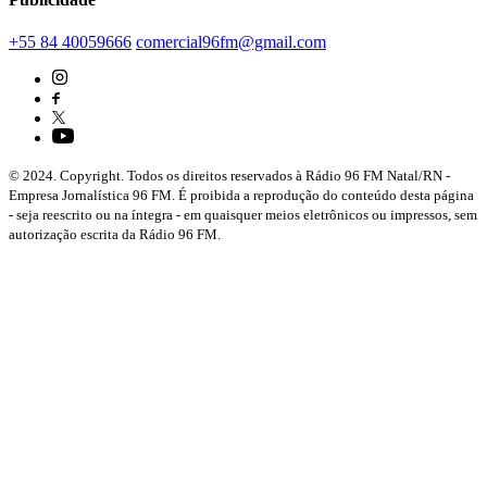
+55 84 40059666
comercial96fm@gmail.com
© 2024. Copyright. Todos os direitos reservados à Rádio 96 FM Natal/RN -
Empresa Jornalística 96 FM. É proibida a reprodução do conteúdo desta página
- seja reescrito ou na íntegra - em quaisquer meios eletrônicos ou impressos, sem
autorização escrita da Rádio 96 FM.