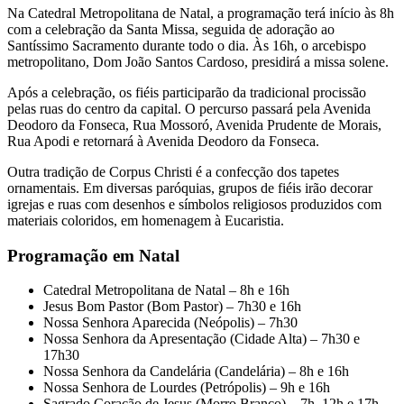
Na Catedral Metropolitana de Natal, a programação terá início às 8h
com a celebração da Santa Missa, seguida de adoração ao
Santíssimo Sacramento durante todo o dia. Às 16h, o arcebispo
metropolitano, Dom João Santos Cardoso, presidirá a missa solene.
Após a celebração, os fiéis participarão da tradicional procissão
pelas ruas do centro da capital. O percurso passará pela Avenida
Deodoro da Fonseca, Rua Mossoró, Avenida Prudente de Morais,
Rua Apodi e retornará à Avenida Deodoro da Fonseca.
Outra tradição de Corpus Christi é a confecção dos tapetes
ornamentais. Em diversas paróquias, grupos de fiéis irão decorar
igrejas e ruas com desenhos e símbolos religiosos produzidos com
materiais coloridos, em homenagem à Eucaristia.
Programação em Natal
Catedral Metropolitana de Natal – 8h e 16h
Jesus Bom Pastor (Bom Pastor) – 7h30 e 16h
Nossa Senhora Aparecida (Neópolis) – 7h30
Nossa Senhora da Apresentação (Cidade Alta) – 7h30 e
17h30
Nossa Senhora da Candelária (Candelária) – 8h e 16h
Nossa Senhora de Lourdes (Petrópolis) – 9h e 16h
Sagrado Coração de Jesus (Morro Branco) – 7h, 12h e 17h