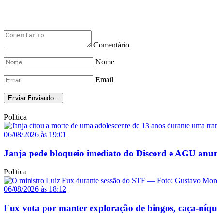
Comentário
Nome
Email
Enviar
Enviando...
Política
06/08/2026 às 19:01
Janja pede bloqueio imediato do Discord e AGU anun
Política
06/08/2026 às 18:12
Fux vota por manter exploração de bingos, caça-níq