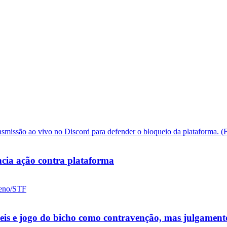
cia ação contra plataforma
ueis e jogo do bicho como contravenção, mas julgamen