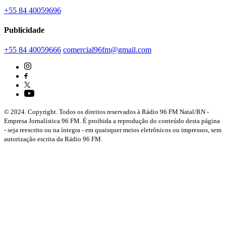
+55 84 40059696
Publicidade
+55 84 40059666
comercial96fm@gmail.com
© 2024. Copyright. Todos os direitos reservados à Rádio 96 FM Natal/RN -
Empresa Jornalística 96 FM. É proibida a reprodução do conteúdo desta página
- seja reescrito ou na íntegra - em quaisquer meios eletrônicos ou impressos, sem
autorização escrita da Rádio 96 FM.