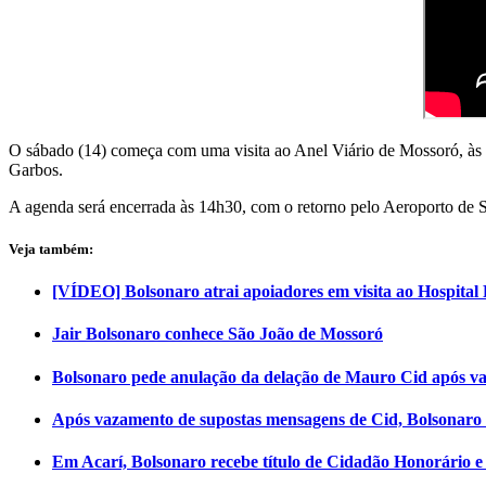
O sábado (14) começa com uma visita ao Anel Viário de Mossoró, às 7
Garbos.
A agenda será encerrada às 14h30, com o retorno pelo Aeroporto de
Veja também:
[VÍDEO] Bolsonaro atrai apoiadores em visita ao Hospital
Jair Bolsonaro conhece São João de Mossoró
Bolsonaro pede anulação da delação de Mauro Cid após v
Após vazamento de supostas mensagens de Cid, Bolsonaro 
Em Acarí, Bolsonaro recebe título de Cidadão Honorário e 