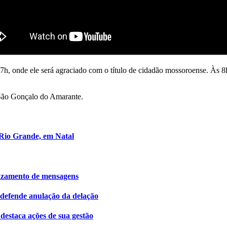
h, onde ele será agraciado com o título de cidadão mossoroense. Às 8
 São Gonçalo do Amarante.
 Rio Grande, em Natal
azamento de mensagens
defende anulação da delação
destaca ações de sua gestão