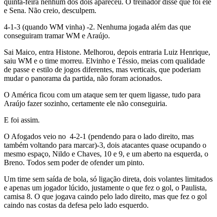
quinta-feira nenhum dos dois apareceu. O treinador disse que foi ele
e Sena. Não creio, desculpem.
4-1-3 (quando WM vinha) -2. Nenhuma jogada além das que
conseguiram tramar WM e Araújo.
Sai Maico, entra Histone. Melhorou, depois entraria Luiz Henrique,
saiu WM e o time morreu. Elvinho e Téssio, meias com qualidade
de passe e estilo de jogos diferentes, mas verticais, que poderiam
mudar o panorama da partida, não foram acionados.
O América ficou com um ataque sem ter quem ligasse, tudo para
Araújo fazer sozinho, certamente ele não conseguiria.
E foi assim.
O Afogados veio no 4-2-1 (pendendo para o lado direito, mas
também voltando para marcar)-3, dois atacantes quase ocupando o
mesmo espaço, Nildo e Chaves, 10 e 9, e um aberto na esquerda, o
Breno. Todos sem poder de ofender um pinto.
Um time sem saída de bola, só ligação direta, dois volantes limitados
e apenas um jogador lúcido, justamente o que fez o gol, o Paulista,
camisa 8. O que jogava caindo pelo lado direito, mas que fez o gol
caindo nas costas da defesa pelo lado esquerdo.