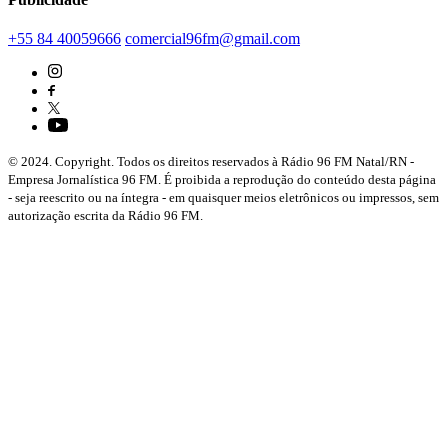
+55 84 40059666
comercial96fm@gmail.com
© 2024. Copyright. Todos os direitos reservados à Rádio 96 FM Natal/RN -
Empresa Jornalística 96 FM. É proibida a reprodução do conteúdo desta página
- seja reescrito ou na íntegra - em quaisquer meios eletrônicos ou impressos, sem
autorização escrita da Rádio 96 FM.