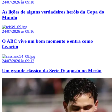
24/07/2026 às 09:18
As lições de alguns verdadeiros heróis da Copa do
Mundo
24/07/2026 às 09:16
O ABC vive um bom momento e entra como
favorito
24/07/2026 às 09:12
Um grande clássico da Série D; aposto no Mecão