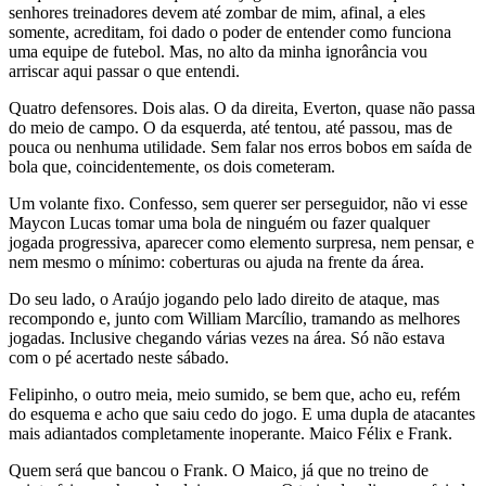
senhores treinadores devem até zombar de mim, afinal, a eles
somente, acreditam, foi dado o poder de entender como funciona
uma equipe de futebol. Mas, no alto da minha ignorância vou
arriscar aqui passar o que entendi.
Quatro defensores. Dois alas. O da direita, Everton, quase não passa
do meio de campo. O da esquerda, até tentou, até passou, mas de
pouca ou nenhuma utilidade. Sem falar nos erros bobos em saída de
bola que, coincidentemente, os dois cometeram.
Um volante fixo. Confesso, sem querer ser perseguidor, não vi esse
Maycon Lucas tomar uma bola de ninguém ou fazer qualquer
jogada progressiva, aparecer como elemento surpresa, nem pensar, e
nem mesmo o mínimo: coberturas ou ajuda na frente da área.
Do seu lado, o Araújo jogando pelo lado direito de ataque, mas
recompondo e, junto com William Marcílio, tramando as melhores
jogadas. Inclusive chegando várias vezes na área. Só não estava
com o pé acertado neste sábado.
Felipinho, o outro meia, meio sumido, se bem que, acho eu, refém
do esquema e acho que saiu cedo do jogo. E uma dupla de atacantes
mais adiantados completamente inoperante. Maico Félix e Frank.
Quem será que bancou o Frank. O Maico, já que no treino de