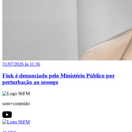
31/07/2026 às 11:36
Fiuk é denunciado pelo Ministério Público por
perturbação ao sossego
som+conteúdo
ao vivo