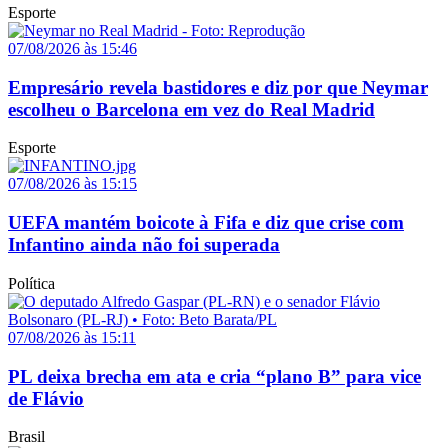
Esporte
07/08/2026 às 15:46
Empresário revela bastidores e diz por que Neymar
escolheu o Barcelona em vez do Real Madrid
Esporte
07/08/2026 às 15:15
UEFA mantém boicote à Fifa e diz que crise com
Infantino ainda não foi superada
Política
07/08/2026 às 15:11
PL deixa brecha em ata e cria “plano B” para vice
de Flávio
Brasil