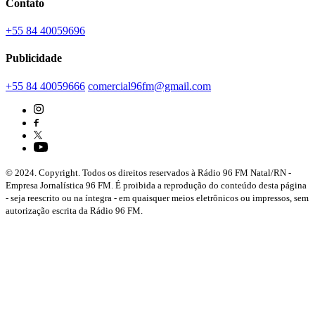
Contato
+55 84 40059696
Publicidade
+55 84 40059666
comercial96fm@gmail.com
© 2024. Copyright. Todos os direitos reservados à Rádio 96 FM Natal/RN -
Empresa Jornalística 96 FM. É proibida a reprodução do conteúdo desta página
- seja reescrito ou na íntegra - em quaisquer meios eletrônicos ou impressos, sem
autorização escrita da Rádio 96 FM.