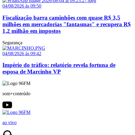
04/08/2026 às 09:50
Fiscalização barra caminhões com quase R$ 3,5
milhões em mercadorias "fantasmas" e recupera R$
1,2 milhão em impostos
Segurança
04/08/2026 às 09:42
Império do tráfico: relatório revela fortuna de
esposa de Marcinho VP
som+conteúdo
ao vivo