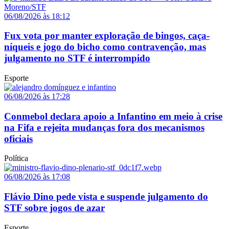
06/08/2026 às 18:12
Fux vota por manter exploração de bingos, caça-
níqueis e jogo do bicho como contravenção, mas
julgamento no STF é interrompido
Esporte
06/08/2026 às 17:28
Conmebol declara apoio a Infantino em meio à crise
na Fifa e rejeita mudanças fora dos mecanismos
oficiais
Política
06/08/2026 às 17:08
Flávio Dino pede vista e suspende julgamento do
STF sobre jogos de azar
Esporte