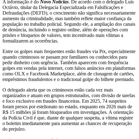
A informação é do
Novo Notícias
. De acordo com o delegado Luís
Octávio, titular da Delegacia Especializada em Falsificações e
Defraudações (DEFD), o crescimento não significa necessariamente
aumento da criminalidade, mas também reflete maior confiança da
população no trabalho policial. Segundo ele, a ampliação dos canais
de denúncia, incluindo o registro online, além de operações com
prisões e bloqueios de valores, tem incentivado mais vítimas a
formalizarem as ocorrências.
Entre os golpes mais frequentes estão fraudes via Pix, especialmente
quando criminosos se passam por familiares ou conhecidos para
pedir dinheiro com urgência. Também aparecem com frequência
golpes em vendas pela internet, com falsos anúncios em plataformas
como OLX e Facebook Marketplace, além de clonagem de cartões,
empréstimos fraudulentos e o tradicional golpe do bilhete premiado.
O delegado alerta que os criminosos estão cada vez mais
organizados e atuam em grupos estruturados, com divisão de tarefas
e foco exclusivo em fraudes financeiras. Em 2025, 74 suspeitos
foram presos por estelionato no estado, enquanto em 2026 mais de
R$ 15 milhões já foram bloqueados em investigações. A orientação
da Polícia Civil é que, diante de qualquer suspeita, a vítima registre
o boletim imediatamente para aumentar as chances de recuperação
do prejuízo.