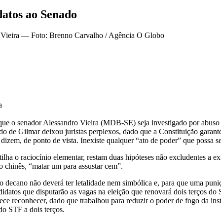
datos ao Senado
a
e o senador Alessandro Vieira (MDB-SE) seja investigado por abuso de
do de Gilmar deixou juristas perplexos, dado que a Constituição garante
, dizem, de ponto de vista. Inexiste qualquer “ato de poder” que possa 
lha o raciocínio elementar, restam duas hipóteses não excludentes a ex
io chinês, “matar um para assustar cem”.
do decano não deverá ter letalidade nem simbólica e, para que uma pun
datos que disputarão as vagas na eleição que renovará dois terços do 
ece reconhecer, dado que trabalhou para reduzir o poder de fogo da ins
do STF a dois terços.