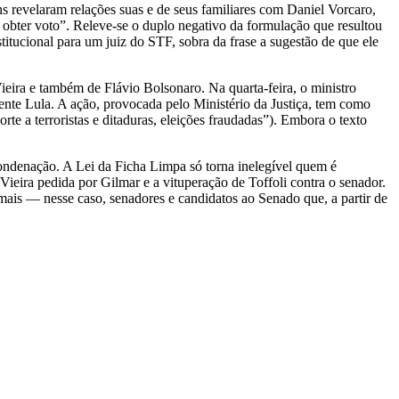
ns revelaram relações suas e de seus familiares com Daniel Vorcaro,
a obter voto”. Releve-se o duplo negativo da formulação que resultou
titucional para um juiz do STF, sobra da frase a sugestão de que ele
eira e também de Flávio Bolsonaro. Na quarta-feira, o ministro
dente Lula. A ação, provocada pelo Ministério da Justiça, tem como
te a terroristas e ditaduras, eleições fraudadas”). Embora o texto
 condenação. A Lei da Ficha Limpa só torna inelegível quem é
ieira pedida por Gilmar e a vituperação de Toffoli contra o senador.
ais — nesse caso, senadores e candidatos ao Senado que, a partir de