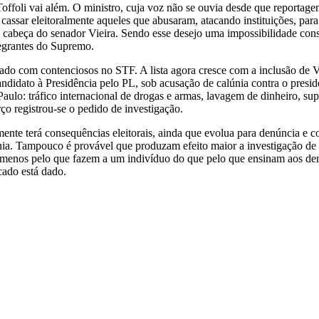
Toffoli vai além. O ministro, cuja voz não se ouvia desde que reportage
 cassar eleitoralmente aqueles que abusaram, atacando instituições, par
 a cabeça do senador Vieira. Sendo esse desejo uma impossibilidade cons
tegrantes do Supremo.
o com contenciosos no STF. A lista agora cresce com a inclusão de Vi
andidato à Presidência pelo PL, sob acusação de calúnia contra o presi
ulo: tráfico internacional de drogas e armas, lavagem de dinheiro, supor
ço registrou-se o pedido de investigação.
lmente terá consequências eleitorais, ainda que evolua para denúncia e
únia. Tampouco é provável que produzam efeito maior a investigação de V
 menos pelo que fazem a um indivíduo do que pelo que ensinam aos dem
cado está dado.