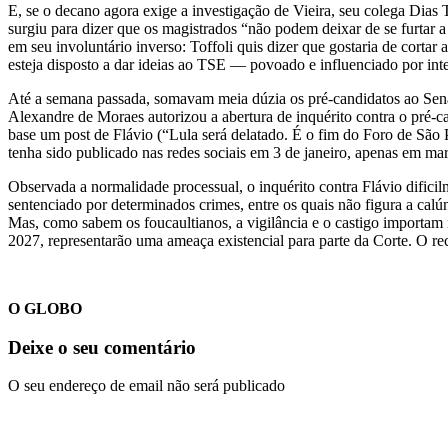
E, se o decano agora exige a investigação de Vieira, seu colega Dias 
surgiu para dizer que os magistrados “não podem deixar de se furtar a
em seu involuntário inverso: Toffoli quis dizer que gostaria de cortar
esteja disposto a dar ideias ao TSE — povoado e influenciado por in
Até a semana passada, somavam meia dúzia os pré-candidatos ao Senad
Alexandre de Moraes autorizou a abertura de inquérito contra o pré-c
base um post de Flávio (“Lula será delatado. É o fim do Foro de São Pa
tenha sido publicado nas redes sociais em 3 de janeiro, apenas em mar
Observada a normalidade processual, o inquérito contra Flávio difici
sentenciado por determinados crimes, entre os quais não figura a cal
Mas, como sabem os foucaultianos, a vigilância e o castigo importam
2027, representarão uma ameaça existencial para parte da Corte. O re
O GLOBO
Deixe o seu comentário
O seu endereço de email não será publicado