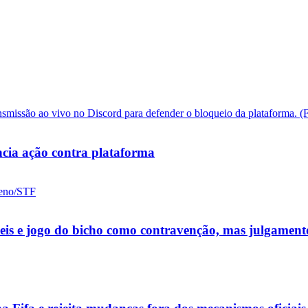
cia ação contra plataforma
ueis e jogo do bicho como contravenção, mas julgamen