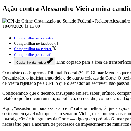
Ação contra Alessandro Vieira mira candi
18/04/2026 às 15:00
Compartilhe pelo whatsapp
Compartilhar no facebook
Compartilhar no twitter
Compartilhe pelo email
Link copiado para a área de transferênci
Copiar link da notícia
O ministro do Supremo Tribunal Federal (STF) Gilmar Mendes quer qu
Organizado, o indiciamento dele e de outros colegas da Corte. O pedi
de Vieira rejeitado pela CPI, o que o senador ali escreveu não passou
Considerando que o decano, insuspeito em seu saber jurídico, comparti
relatório político com uma ação política, ou decidiu, como diz o adág
Aqui, “assustar um para assustar cem” caberia melhor, já que a ação 
susto endereçável não apenas ao senador Vieira, mas também aos candi
investigação de integrantes da Corte — algo que o próprio Gilmar par
necessário para a abertura de processos de impeachment de ministros 