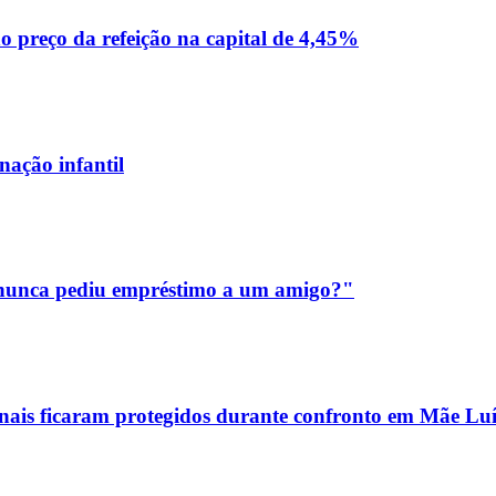
 preço da refeição na capital de 4,45%
nação infantil
m nunca pediu empréstimo a um amigo?"
sionais ficaram protegidos durante confronto em Mãe Lu