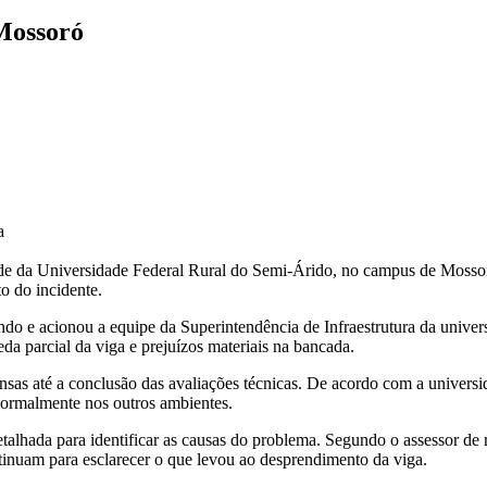
Mossoró
a
ade da Universidade Federal Rural do Semi-Árido, no campus de Mossor
o do incidente.
ndo e acionou a equipe da Superintendência de Infraestrutura da univers
eda parcial da viga e prejuízos materiais na bancada.
nsas até a conclusão das avaliações técnicas. De acordo com a univers
 normalmente nos outros ambientes.
alhada para identificar as causas do problema. Segundo o assessor de re
tinuam para esclarecer o que levou ao desprendimento da viga.