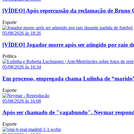
[VÍDEO] Após repercussão da reclamação de Bruno Ga
Esporte
05/08/2026 às 18:26
[VÍDEO] Jogador morre após ser atingido por raio du
Política
05/08/2026 às 16:34
Em processo, empregada chama Lulinha de “marido”
Esporte
05/08/2026 às 16:08
Após ser chamado de "vagabundo", Neymar responde p
Esporte