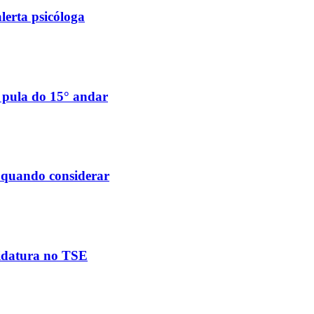
lerta psicóloga
e pula do 15° andar
e quando considerar
didatura no TSE