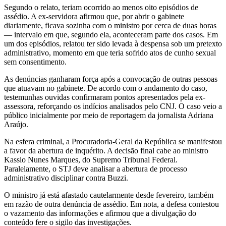
Segundo o relato, teriam ocorrido ao menos oito episódios de
assédio. A ex-servidora afirmou que, por abrir o gabinete
diariamente, ficava sozinha com o ministro por cerca de duas horas
— intervalo em que, segundo ela, aconteceram parte dos casos. Em
um dos episódios, relatou ter sido levada à despensa sob um pretexto
administrativo, momento em que teria sofrido atos de cunho sexual
sem consentimento.
As denúncias ganharam força após a convocação de outras pessoas
que atuavam no gabinete. De acordo com o andamento do caso,
testemunhas ouvidas confirmaram pontos apresentados pela ex-
assessora, reforçando os indícios analisados pelo CNJ. O caso veio a
público inicialmente por meio de reportagem da jornalista
Adriana
Araújo
.
Na esfera criminal, a
Procuradoria-Geral da República
se manifestou
a favor da abertura de inquérito. A decisão final cabe ao ministro
Kassio Nunes Marques
, do
Supremo Tribunal Federal
.
Paralelamente, o STJ deve analisar a abertura de processo
administrativo disciplinar contra Buzzi.
O ministro já está afastado cautelarmente desde fevereiro, também
em razão de outra denúncia de assédio. Em nota, a defesa contestou
o vazamento das informações e afirmou que a divulgação do
conteúdo fere o sigilo das investigações.