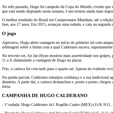
No mês passado, Hugo foi campeão da Copa do Mundo, evento que é 
que está sendo disputado nesta semana, é um torneio ainda mais impor
O melhor resultado do Brasil em Campeonatos Mundiais, até a edição 
fase, aos 17 anos. Em 2015, avançou uma rodada, e caiu na segunda ro
O jogo
Agressivo, Hugo abriu vantagem no início do primeiro set com ataques
arbitragem sobre a forma com a qual Calderano sacava, supostamente 
No terceiro set, An Jae-Hyun mostrou mais assertividade nos golpes, 
11 a 9, diminuindo a vantagem de Hugo no placar.
Frio, o carioca foi com tudo para o quarto set. Apesar da evidente ev
Na quinta parcial, Calderano esbanjou confiança e a sua tradicional 
dianteira. A partir daí, o carioca deslanchou e, ponto a ponto, chegou
mesa.
CAMPANHA DE HUGO CALDERANO
- 1ª rodada: Hugo Calderano 4x1 Rogélio Castro (MEX) (11/8, 9/11, 1