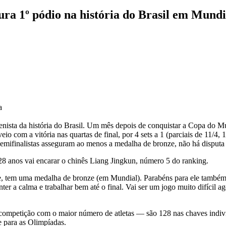
ura 1º pódio na história do Brasil em Mundi
a
enista da história do Brasil. Um mês depois de conquistar a Copa do M
 com a vitória nas quartas de final, por 4 sets a 1 (parciais de 11/4, 
emifinalistas asseguram ao menos a medalha de bronze, não há disputa d
28 anos vai encarar o chinês Liang Jingkun, número 5 do ranking.
te, tem uma medalha de bronze (em Mundial). Parabéns para ele também.
nter a calma e trabalhar bem até o final. Vai ser um jogo muito difícil 
competição com o maior número de atletas — são 128 nas chaves individ
e para as Olimpíadas.