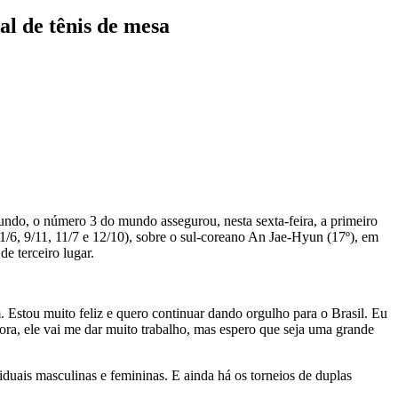
al de tênis de mesa
undo, o número 3 do mundo assegurou, nesta sexta-feira, a primeiro
11/6, 9/11, 11/7 e 12/10), sobre o sul-coreano An Jae-Hyun (17º), em
e terceiro lugar.
 Estou muito feliz e quero continuar dando orgulho para o Brasil. Eu
agora, ele vai me dar muito trabalho, mas espero que seja uma grande
uais masculinas e femininas. E ainda há os torneios de duplas