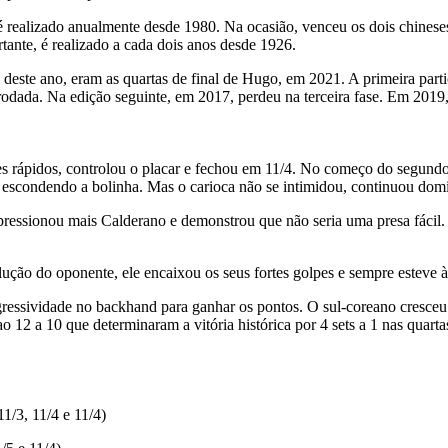
realizado anualmente desde 1980. Na ocasião, venceu os dois chinese
tante, é realizado a cada dois anos desde 1926.
deste ano, eram as quartas de final de Hugo, em 2021. A primeira part
dada. Na edição seguinte, em 2017, perdeu na terceira fase. Em 2019, 
 rápidos, controlou o placar e fechou em 11/4. No começo do segundo s
escondendo a bolinha. Mas o carioca não se intimidou, continuou domin
pressionou mais Calderano e demonstrou que não seria uma presa fácil.
olução do oponente, ele encaixou os seus fortes golpes e sempre esteve 
agressividade no backhand para ganhar os pontos. O sul-coreano cresceu 
 ao 12 a 10 que determinaram a vitória histórica por 4 sets a 1 nas quar
1/3, 11/4 e 11/4)