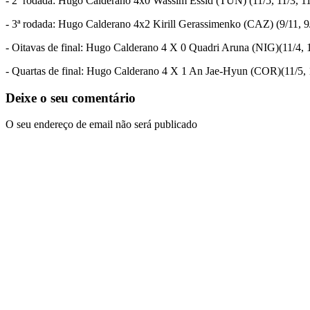
- 2ª rodada: Hugo Calderano 4x0 Wassim Essid (TUN) (11/5, 11/3, 11
- 3ª rodada: Hugo Calderano 4x2 Kirill Gerassimenko (CAZ) (9/11, 9/1
- Oitavas de final: Hugo Calderano 4 X 0 Quadri Aruna (NIG)(11/4, 1
- Quartas de final: Hugo Calderano 4 X 1 An Jae-Hyun (COR)(11/5, 11
Deixe o seu comentário
O seu endereço de email não será publicado