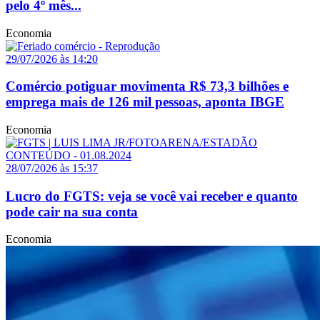
pelo 4º mês...
Economia
29/07/2026 às 14:20
Comércio potiguar movimenta R$ 73,3 bilhões e
emprega mais de 126 mil pessoas, aponta IBGE
Economia
28/07/2026 às 15:37
Lucro do FGTS: veja se você vai receber e quanto
pode cair na sua conta
Economia