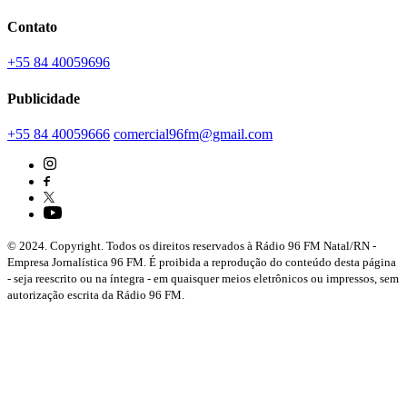
Contato
+55 84 40059696
Publicidade
+55 84 40059666
comercial96fm@gmail.com
© 2024. Copyright. Todos os direitos reservados à Rádio 96 FM Natal/RN -
Empresa Jornalística 96 FM. É proibida a reprodução do conteúdo desta página
- seja reescrito ou na íntegra - em quaisquer meios eletrônicos ou impressos, sem
autorização escrita da Rádio 96 FM.