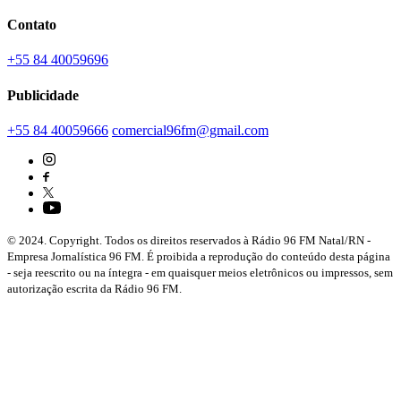
Contato
+55 84 40059696
Publicidade
+55 84 40059666
comercial96fm@gmail.com
© 2024. Copyright. Todos os direitos reservados à Rádio 96 FM Natal/RN -
Empresa Jornalística 96 FM. É proibida a reprodução do conteúdo desta página
- seja reescrito ou na íntegra - em quaisquer meios eletrônicos ou impressos, sem
autorização escrita da Rádio 96 FM.