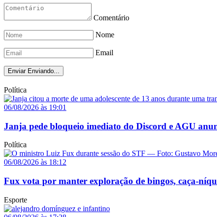
Comentário
Nome
Email
Enviar
Enviando...
Política
06/08/2026 às 19:01
Janja pede bloqueio imediato do Discord e AGU anun
Política
06/08/2026 às 18:12
Fux vota por manter exploração de bingos, caça-níq
Esporte