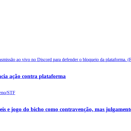
cia ação contra plataforma
ueis e jogo do bicho como contravenção, mas julgamen