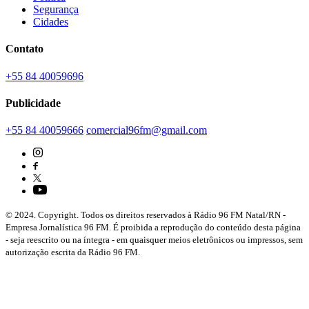
Segurança
Cidades
Contato
+55 84 40059696
Publicidade
+55 84 40059666
comercial96fm@gmail.com
© 2024. Copyright. Todos os direitos reservados à Rádio 96 FM Natal/RN -
Empresa Jornalística 96 FM. É proibida a reprodução do conteúdo desta página
- seja reescrito ou na íntegra - em quaisquer meios eletrônicos ou impressos, sem
autorização escrita da Rádio 96 FM.