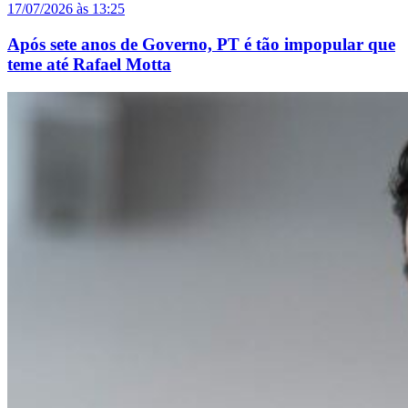
17/07/2026 às 13:25
Após sete anos de Governo, PT é tão impopular que
teme até Rafael Motta