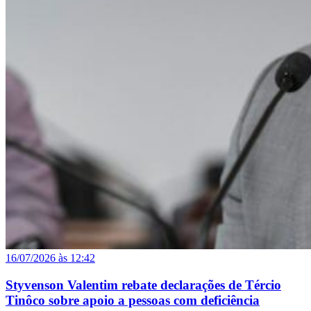
16/07/2026 às 12:42
Styvenson Valentim rebate declarações de Tércio
Tinôco sobre apoio a pessoas com deficiência