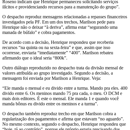
Roseno indicam que Henrique permaneceu solicitando serviços
ilícitos e providenciando recursos para a manutenção do grupo”.
O despacho reproduz mensagens relacionadas a repasses financeiros
investigados pela PF. Em um dos trechos, Marilson pede para
Henrique não o deixar “à deriva”, afirma estar “segurando uma
manada de búfalo” e cobra pagamentos.
De acordo com a decisão, Henrique respondeu que receberia
recursos “na quinta ou na sexta-feira” e que, assim que isso
ocorresse, enviaria “imediatamente” “400”. Marilson rebateu
afirmando que o ideal seria “800k”.
Outro diálogo reproduzido no despacho trata da divisão mensal de
valores atribuída ao grupo investigado. Segundo a decisão, a
mensagem foi enviada por Marilson a Henrique. Veja:
“Ele manda o mensal e eu divido entre a turma. Mando pra eles. 400
divido entre 6. Os meninos mando 75 pra cada, o meu. O DCM e
mais dois editores. É este o mensal. Ele manda 1 e quando você
manda bônus eu divido entre os meninos e a turma”.
O despacho também reproduz trecho em que Marilson cobra a
regularização dos pagamentos e afirma que estavam “no aguardo”.
No mesmo contexto, segundo o despacho, Henrique respondeu que
“hoje, tá ao contrário”, porque ele próprio estaria precisando dos