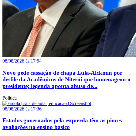
08/08/2026 às 17:54
Novo pede cassação de chapa Lula-Alckmin por
desfile da Acadêmicos de Niterói que homenageou o
presidente; legenda aponta abuso de...
Política
08/08/2026 às 17:36
Estados governados pela esquerda têm as piores
avaliações no ensino básico