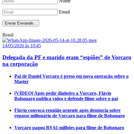
Nome
Email
Enviar
Enviando...
Brasil
14/05/2026 às 10:45
Delegada da PF e marido eram “espiões” de Vorcaro
na corporação
Pai de Daniel Vorcaro é preso em nova operação sobre o
Master
[VÍDEO] Após pedir dinheiro a Vorcaro, Flávio
Bolsonaro publica vídeo e defende filme sobre o pai
Flávio convoca reunião urgente após denúncia sobre
repasse milionário de Vorcaro para filme de Bolsonaro
Vorcaro pagou R$ 61 milhões para filme de Bolsonaro