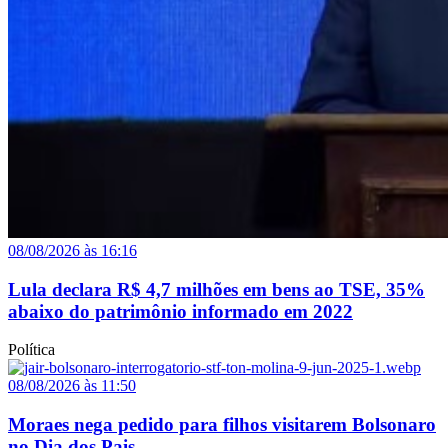
08/08/2026 às 16:16
Lula declara R$ 4,7 milhões em bens ao TSE, 35%
abaixo do patrimônio informado em 2022
Política
08/08/2026 às 11:50
Moraes nega pedido para filhos visitarem Bolsonaro
no Dia dos Pais