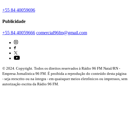
+55 84 40059696
Publicidade
+55 84 40059666
comercial96fm@gmail.com
© 2024. Copyright. Todos os direitos reservados à Rádio 96 FM Natal/RN -
Empresa Jornalística 96 FM. É proibida a reprodução do conteúdo desta página
- seja reescrito ou na íntegra - em quaisquer meios eletrônicos ou impressos, sem
autorização escrita da Rádio 96 FM.