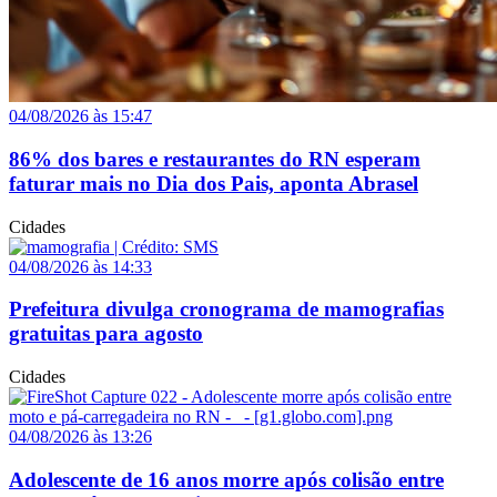
04/08/2026 às 15:47
86% dos bares e restaurantes do RN esperam
faturar mais no Dia dos Pais, aponta Abrasel
Cidades
04/08/2026 às 14:33
Prefeitura divulga cronograma de mamografias
gratuitas para agosto
Cidades
04/08/2026 às 13:26
Adolescente de 16 anos morre após colisão entre