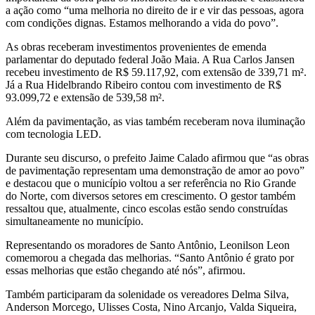
a ação como “uma melhoria no direito de ir e vir das pessoas, agora
com condições dignas. Estamos melhorando a vida do povo”.
As obras receberam investimentos provenientes de emenda
parlamentar do deputado federal João Maia. A Rua Carlos Jansen
recebeu investimento de R$ 59.117,92, com extensão de 339,71 m².
Já a Rua Hidelbrando Ribeiro contou com investimento de R$
93.099,72 e extensão de 539,58 m².
Além da pavimentação, as vias também receberam nova iluminação
com tecnologia LED.
Durante seu discurso, o prefeito Jaime Calado afirmou que “as obras
de pavimentação representam uma demonstração de amor ao povo”
e destacou que o município voltou a ser referência no Rio Grande
do Norte, com diversos setores em crescimento. O gestor também
ressaltou que, atualmente, cinco escolas estão sendo construídas
simultaneamente no município.
Representando os moradores de Santo Antônio, Leonilson Leon
comemorou a chegada das melhorias. “Santo Antônio é grato por
essas melhorias que estão chegando até nós”, afirmou.
Também participaram da solenidade os vereadores Delma Silva,
Anderson Morcego, Ulisses Costa, Nino Arcanjo, Valda Siqueira,