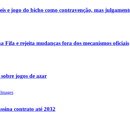
ueis e jogo do bicho como contravenção, mas julgamen
a Fifa e rejeita mudanças fora dos mecanismos oficiais
 sobre jogos de azar
ssina contrato até 2032