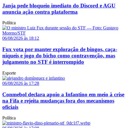
Janja pede bloqueio imediato do Discord e AGU
anuncia ação contra plataforma
Política
06/08/2026 às 18:12
Fux vota por manter exploração de bingos, caça-
níqueis e jogo do bicho como contravenção, mas
julgamento no STF é interrompido
Esporte
06/08/2026 às 17:28
Conmebol declara apoio a Infantino em meio à crise
na Fifa e rejeita mudanças fora dos mecanismos
oficiais
Política