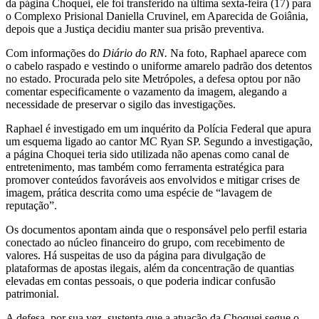
da página Choquei, ele foi transferido na última sexta-feira (17) para
o Complexo Prisional Daniella Cruvinel, em Aparecida de Goiânia,
depois que a Justiça decidiu manter sua prisão preventiva.
Com informações do
Diário do RN.
Na foto, Raphael aparece com
o cabelo raspado e vestindo o uniforme amarelo padrão dos detentos
no estado. Procurada pelo site Metrópoles, a defesa optou por não
comentar especificamente o vazamento da imagem, alegando a
necessidade de preservar o sigilo das investigações.
Raphael é investigado em um inquérito da Polícia Federal que apura
um esquema ligado ao cantor MC Ryan SP. Segundo a investigação,
a página Choquei teria sido utilizada não apenas como canal de
entretenimento, mas também como ferramenta estratégica para
promover conteúdos favoráveis aos envolvidos e mitigar crises de
imagem, prática descrita como uma espécie de “lavagem de
reputação”.
Os documentos apontam ainda que o responsável pelo perfil estaria
conectado ao núcleo financeiro do grupo, com recebimento de
valores. Há suspeitas de uso da página para divulgação de
plataformas de apostas ilegais, além da concentração de quantias
elevadas em contas pessoais, o que poderia indicar confusão
patrimonial.
A defesa, por sua vez, sustenta que a atuação da Choquei segue o