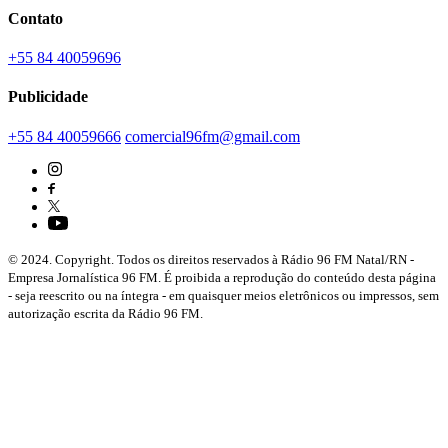
Contato
+55 84 40059696
Publicidade
+55 84 40059666
comercial96fm@gmail.com
© 2024. Copyright. Todos os direitos reservados à Rádio 96 FM Natal/RN -
Empresa Jornalística 96 FM. É proibida a reprodução do conteúdo desta página
- seja reescrito ou na íntegra - em quaisquer meios eletrônicos ou impressos, sem
autorização escrita da Rádio 96 FM.