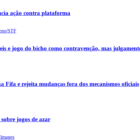
cia ação contra plataforma
ueis e jogo do bicho como contravenção, mas julgamen
a Fifa e rejeita mudanças fora dos mecanismos oficiais
 sobre jogos de azar