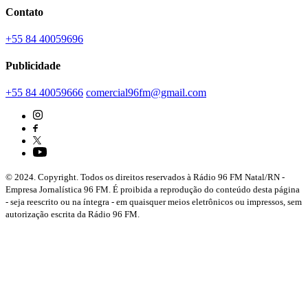
Contato
+55 84 40059696
Publicidade
+55 84 40059666
comercial96fm@gmail.com
© 2024. Copyright. Todos os direitos reservados à Rádio 96 FM Natal/RN -
Empresa Jornalística 96 FM. É proibida a reprodução do conteúdo desta página
- seja reescrito ou na íntegra - em quaisquer meios eletrônicos ou impressos, sem
autorização escrita da Rádio 96 FM.