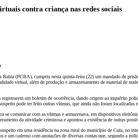
rtuais contra criança nas redes sociais
a
l da Bahia (PCBA), cumpriu nesta quinta-feira (22) um mandado de pri
alidade virtual, além de produção e armazenamento de material de nudez 
ma registrarem um boletim de ocorrência, dando origem ao inquérito poli
o suspeito pode ter feito outras vítimas, que ainda não foram localizadas
para se comunicar com as vítimas e armazenava, em dispositivos eletrôn
streamento da atividade criminosa e apontou a existência de outras possí
suspeito em uma residência na zona rural do município de Catu, no inte
vos e um caderno com anotações de diversas contas que, segundo a políci