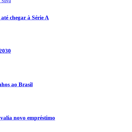
 até chegar à Série A
 2030
nhos ao Brasil
avalia novo empréstimo