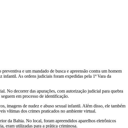
são preventiva e um mandado de busca e apreensão contra um homem
infantil. As ordens judiciais foram expedidas pela 1ª Vara da
cial. No decorrer das apurações, com autorização judicial para quebra
 e seguem em processo de identificação.
icos, imagens de nudez e abuso sexual infantil. Além disso, ele também
veis vítimas dos crimes praticados no ambiente virtual.
rior da Bahia. No local, foram apreendidos aparelhos eletrônicos
a, eram utilizadas para a prática criminosa.