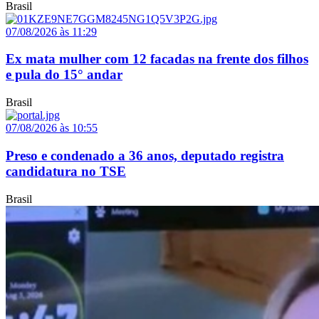
Brasil
07/08/2026 às 11:29
Ex mata mulher com 12 facadas na frente dos filhos
e pula do 15° andar
Brasil
07/08/2026 às 10:55
Preso e condenado a 36 anos, deputado registra
candidatura no TSE
Brasil