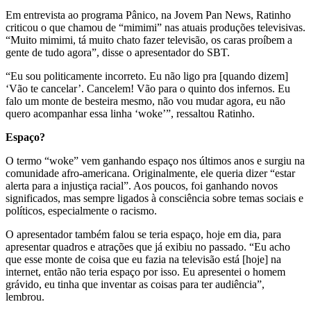
Em entrevista ao programa Pânico, na Jovem Pan News, Ratinho
criticou o que chamou de “mimimi” nas atuais produções televisivas.
“Muito mimimi, tá muito chato fazer televisão, os caras proíbem a
gente de tudo agora”, disse o apresentador do SBT.
“Eu sou politicamente incorreto. Eu não ligo pra [quando dizem]
‘Vão te cancelar’. Cancelem! Vão para o quinto dos infernos. Eu
falo um monte de besteira mesmo, não vou mudar agora, eu não
quero acompanhar essa linha ‘woke’”, ressaltou Ratinho.
Espaço?
O termo “woke” vem ganhando espaço nos últimos anos e surgiu na
comunidade afro-americana. Originalmente, ele queria dizer “estar
alerta para a injustiça racial”. Aos poucos, foi ganhando novos
significados, mas sempre ligados à consciência sobre temas sociais e
políticos, especialmente o racismo.
O apresentador também falou se teria espaço, hoje em dia, para
apresentar quadros e atrações que já exibiu no passado. “Eu acho
que esse monte de coisa que eu fazia na televisão está [hoje] na
internet, então não teria espaço por isso. Eu apresentei o homem
grávido, eu tinha que inventar as coisas para ter audiência”,
lembrou.