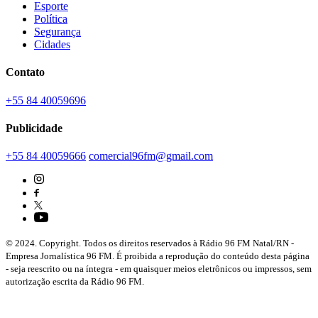
Esporte
Política
Segurança
Cidades
Contato
+55 84 40059696
Publicidade
+55 84 40059666
comercial96fm@gmail.com
© 2024. Copyright. Todos os direitos reservados à Rádio 96 FM Natal/RN -
Empresa Jornalística 96 FM. É proibida a reprodução do conteúdo desta página
- seja reescrito ou na íntegra - em quaisquer meios eletrônicos ou impressos, sem
autorização escrita da Rádio 96 FM.